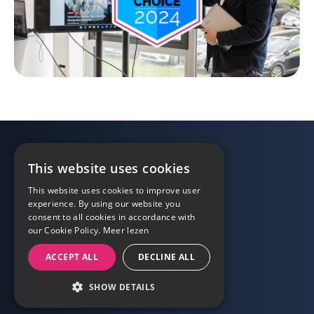
Page d’accueil
This website uses cookies
Planifiez votre démo
This website uses cookies to improve user
Copyright Involv All Rights Reserved © 2025
experience. By using our website you
consent to all cookies in accordance with
our Cookie Policy.
Meer lezen
General conditions
Privacy statement
ACCEPT ALL
DECLINE ALL
SHOW DETAILS
STRICTLY NECESSARY